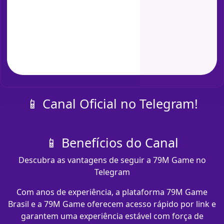
📱 Canal Oficial no Telegram!
📱 Benefícios do Canal
Descubra as vantagens de seguir a 79M Game no
Telegram
Com anos de experiência, a plataforma 79M Game
Brasil e a 79M Game oferecem acesso rápido por link e
garantem uma experiência estável com força de