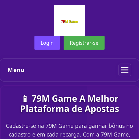
Login
Registrar-se
Menu
📱 79M Game A Melhor
Plataforma de Apostas
Cadastre-se na 79M Game para ganhar bônus no
cadastro e em cada recarga. Com a 79M Game,