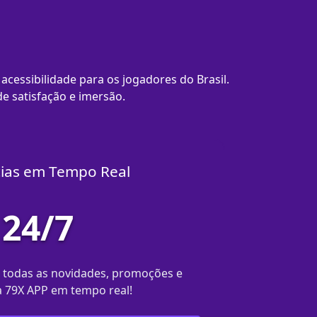
acessibilidade para os jogadores do Brasil.
e satisfação e imersão.
cias em Tempo Real
24/7
e todas as novidades, promoções e
a 79X APP em tempo real!