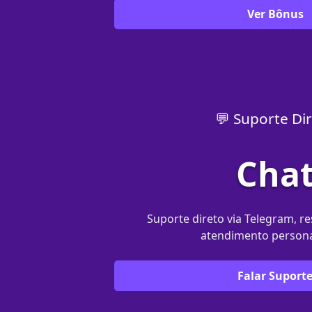
Ver Bônus
💬 Suporte Di
Cha
Suporte direto via Telegram, r
atendimento persona
Falar Suport