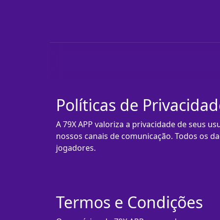
Políticas de Privacida
A 79X APP valoriza a privacidade de seus u
nossos canais de comunicação. Todos os dad
jogadores.
Termos e Condições