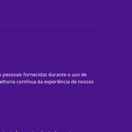
s pessoais fornecidas durante o uso de
elhoria contínua da experiência de nossos