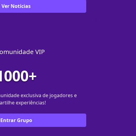
Ver Notícias
Comunidade VIP
1000+
unidade exclusiva de jogadores e
rtilhe experiências!
Entrar Grupo