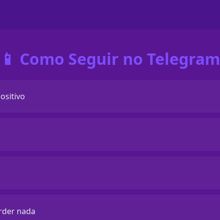
📱 Como Seguir no Telegram
ositivo
erder nada