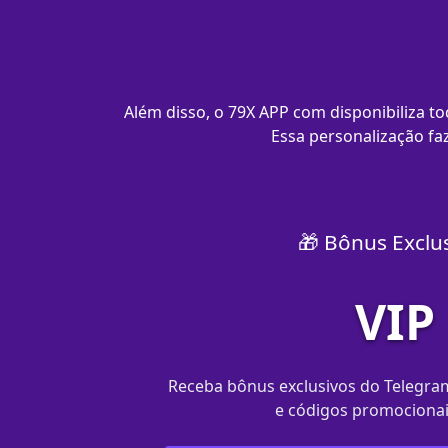
Além disso, o 79X APP com​ disponibiliza t
Essa personalização fa
🎁 Bônus Exclu
VIP
Receba bônus exclusivos do Telegra
e códigos promocionai