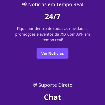
📢 Notícias em Tempo Real
24/7
Fique por dentro de todas as novidades,
promoções e eventos da 79X Com APP em
tempo real!
Ver Notícias
💬 Suporte Direto
Chat