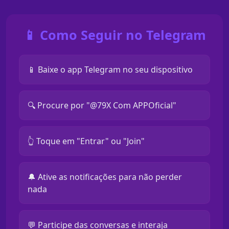
📱 Como Seguir no Telegram
📱 Baixe o app Telegram no seu dispositivo
🔍 Procure por "@79X Com APPOficial"
👆 Toque em "Entrar" ou "Join"
🔔 Ative as notificações para não perder
nada
💬 Participe das conversas e interaja