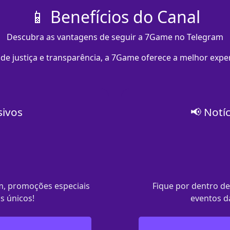
📱 Benefícios do Canal
Descubra as vantagens de seguir a 7Game no Telegram
 de justiça e transparência, a 7Game oferece a melhor expe
sivos
📢 Notí
m, promoções especiais
Fique por dentro d
s únicos!
eventos d