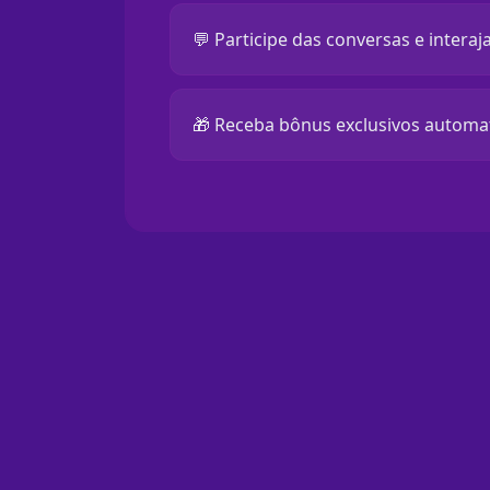
💬 Participe das conversas e interaj
🎁 Receba bônus exclusivos autom