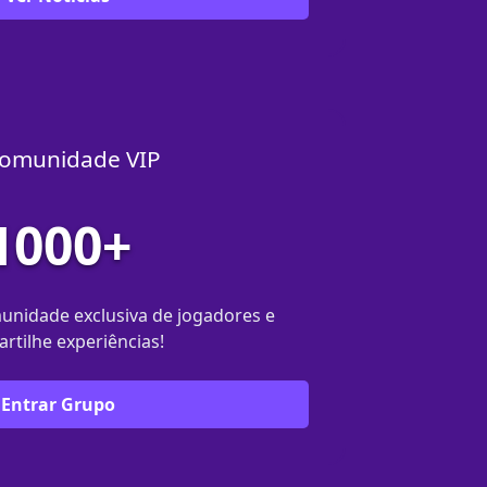
Comunidade VIP
1000+
unidade exclusiva de jogadores e
rtilhe experiências!
Entrar Grupo