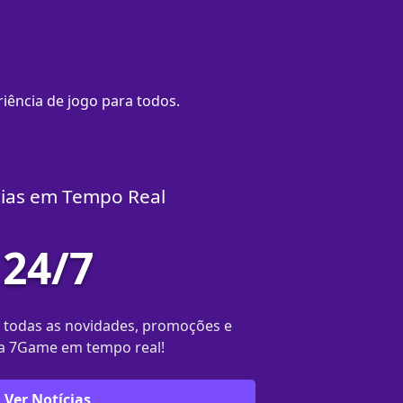
riência de jogo para todos.
cias em Tempo Real
24/7
e todas as novidades, promoções e
a 7Game em tempo real!
Ver Notícias