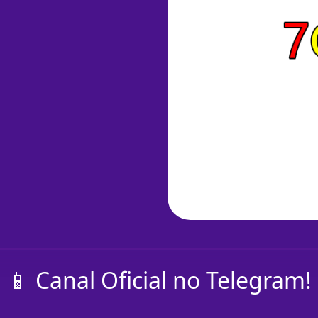
📱 Canal Oficial no Telegram!