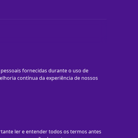
pessoais fornecidas durante o uso de
elhoria contínua da experiência de nossos
tante ler e entender todos os termos antes