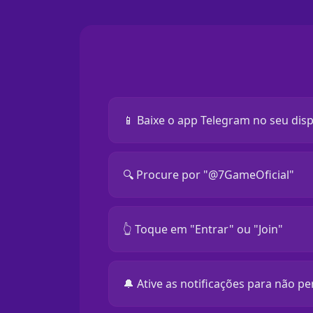
📱 Baixe o app Telegram no seu disp
🔍 Procure por "@7GameOficial"
👆 Toque em "Entrar" ou "Join"
🔔 Ative as notificações para não p