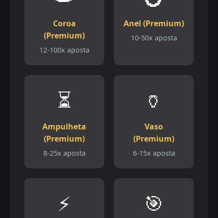
Coroa
Anel (Premium)
(Premium)
10-50x aposta
12-100x aposta
⏳
🏺
Ampulheta
Vaso
(Premium)
(Premium)
8-25x aposta
6-15x aposta
⚡
🎯