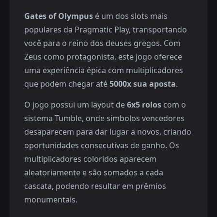
Gates of Olympus
é um dos slots mais
populares da Pragmatic Play, transportando
você para o reino dos deuses gregos. Com
Zeus como protagonista, este jogo oferece
uma experiência épica com multiplicadores
que podem chegar até
5000x sua aposta
.
O jogo possui um layout de
6x5 rolos
com o
sistema Tumble, onde símbolos vencedores
desaparecem para dar lugar a novos, criando
oportunidades consecutivas de ganho. Os
multiplicadores coloridos aparecem
aleatoriamente e são somados a cada
cascata, podendo resultar em prêmios
monumentais.