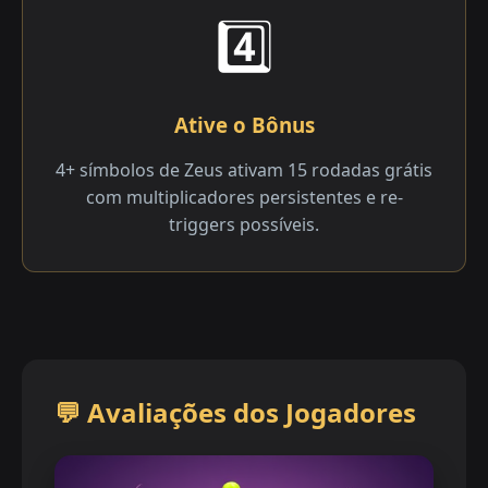
4️⃣
Ative o Bônus
4+ símbolos de Zeus ativam 15 rodadas grátis
com multiplicadores persistentes e re-
triggers possíveis.
💬 Avaliações dos Jogadores