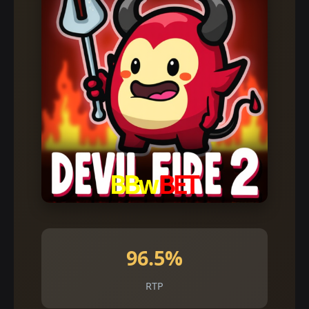
96.5%
RTP