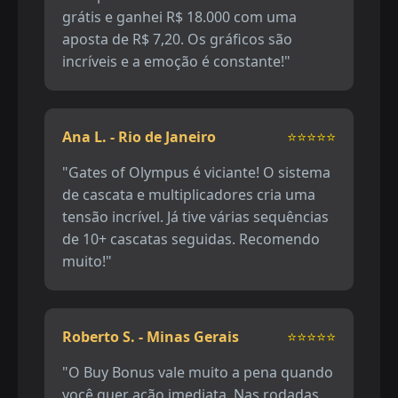
grátis e ganhei R$ 18.000 com uma
aposta de R$ 7,20. Os gráficos são
incríveis e a emoção é constante!"
Ana L. - Rio de Janeiro
⭐⭐⭐⭐⭐
"Gates of Olympus é viciante! O sistema
de cascata e multiplicadores cria uma
tensão incrível. Já tive várias sequências
de 10+ cascatas seguidas. Recomendo
muito!"
Roberto S. - Minas Gerais
⭐⭐⭐⭐⭐
"O Buy Bonus vale muito a pena quando
você quer ação imediata. Nas rodadas