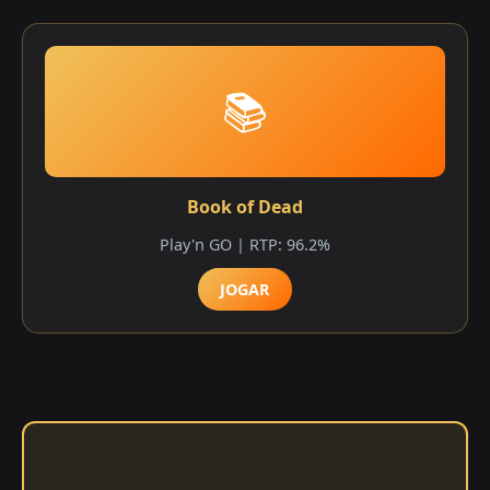
📚
Book of Dead
Play'n GO | RTP: 96.2%
JOGAR