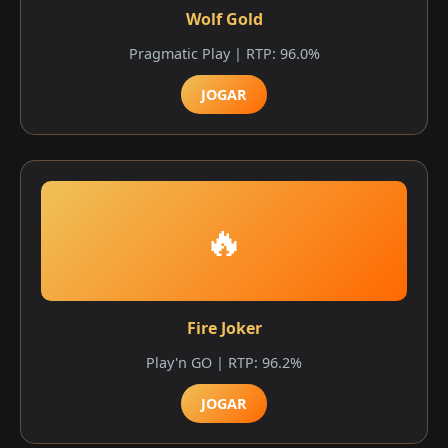
Wolf Gold
Pragmatic Play | RTP: 96.0%
JOGAR
🔥
Fire Joker
Play'n GO | RTP: 96.2%
JOGAR